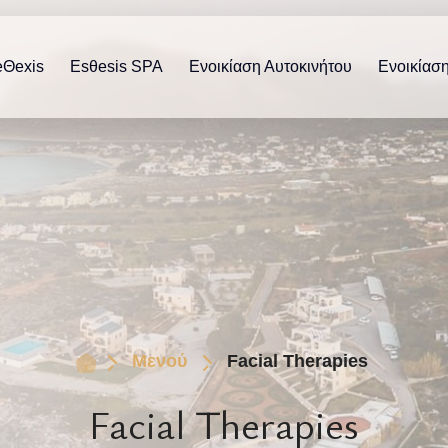
eΘexis
Esθesis SPA
Ενοικίαση Αυτοκινήτου
Ενοικίασ
Μενού
Facial Therapies
Facial Therapies