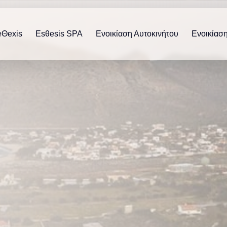
eΘexis
Esθesis SPA
Ενοικίαση Αυτοκινήτου
Ενοικίασ