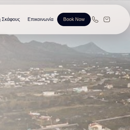
η Σκάφους
Επικοινωνία
Book Now
EN