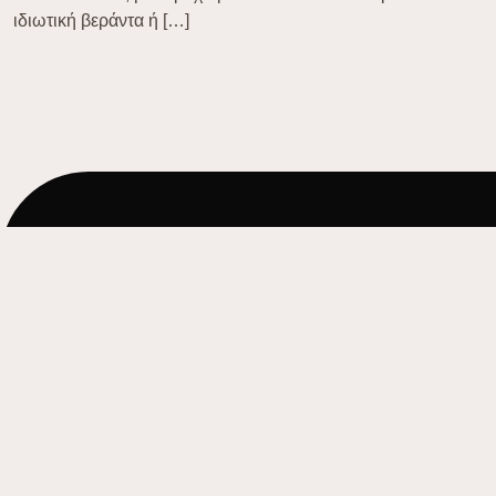
ιδιωτική βεράντα ή […]
ΈΧΕΤΕ
ΚΆΠΟΙΑ ΕΡΏΤΗΣΗ;
Μη διστάσετε να μας στείλετε τις ερωτήσεις σας ή να ζητήσετ
ΣΤΕΙΛΤΕ ΜΗΝΥΜΑ