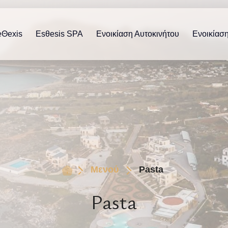
eΘexis
Esθesis SPA
Ενοικίαση Αυτοκινήτου
Ενοικίασ
Μενού
Pasta
Pasta