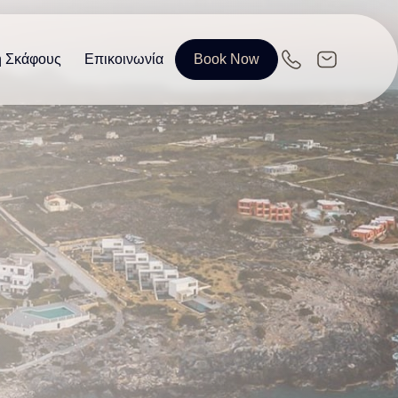
η Σκάφους
Επικοινωνία
Book Now
EN